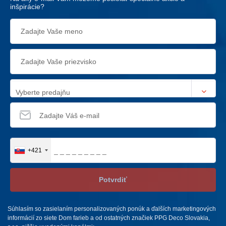
inšpirácie?
Vyberte predajňu
+421
Potvrdiť
Súhlasím so zasielaním personalizovaných ponúk a ďalších marketingových
informácií zo siete Dom farieb a od ostatných značiek PPG Deco Slovakia,