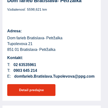
Dom farieb Bratislava- Petržalka
Vzdialenosť:
5598,621
km
Adresa:
Dom farieb Bratislava- Petržalka
Tupolevova 21
851 01 Bratislava- Petržalka
Kontakt:
T:
02 63535961
T:
0903 645 214
E:
domfarieb.Bratislava.Tupolevova@ppg.com
Detail predajne