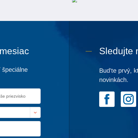
 mesiac
Sledujte 
 špeciálne
Bud'te prvý, k
novinkách.