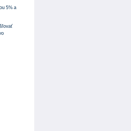
vou 5% a
ášľovať
vo