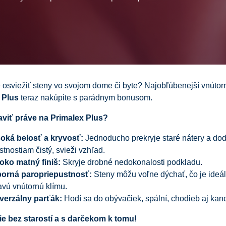
 osviežiť steny vo svojom dome či byte? Najobľúbenejší vnútor
 Plus
teraz nakúpite s parádnym bonusom.
aviť práve na Primalex Plus?
oká belosť a kryvosť:
Jednoducho prekryje staré nátery a do
stnostiam čistý, svieži vzhľad.
oko matný finiš:
Skryje drobné nedokonalosti podkladu.
orná paropriepustnosť:
Steny môžu voľne dýchať, čo je ideá
avú vnútornú klímu.
verzálny parťák:
Hodí sa do obývačiek, spální, chodieb aj kance
e bez starostí a s darčekom k tomu!