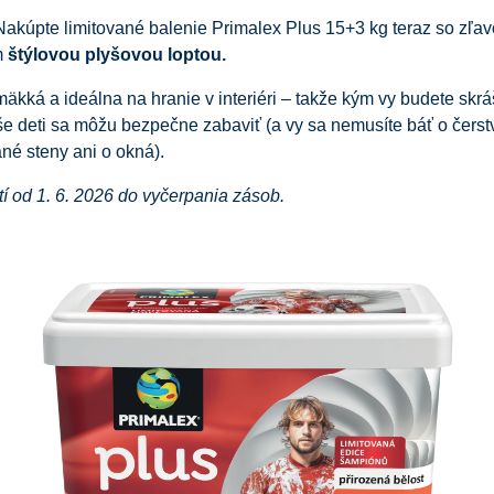
akúpte limitované balenie Primalex Plus 15+3 kg teraz so zľa
m
štýlovou plyšovou loptou.
mäkká a ideálna na hranie v interiéri – takže kým vy budete skr
še deti sa môžu bezpečne zabaviť (a vy sa nemusíte báť o čerst
né steny ani o okná).
tí od 1. 6. 2026 do vyčerpania zásob.