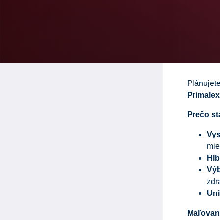
Plánujete
Primalex
Prečo st
Vys
mie
Hlb
Výb
zdr
Uni
Maľovani