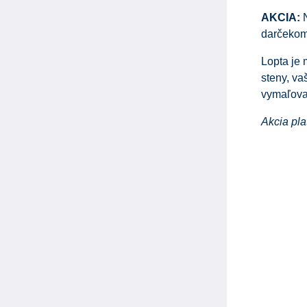
AKCIA:
N
darčeko
Lopta je 
steny, va
vymaľova
Akcia pla