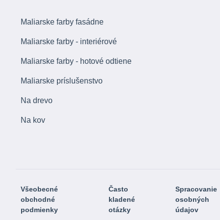
Maliarske farby fasádne
Maliarske farby - interiérové
Maliarske farby - hotové odtiene
Maliarske príslušenstvo
Na drevo
Na kov
Všeobecné
Často
Spracovanie
obchodné
kladené
osobných
podmienky
otázky
údajov