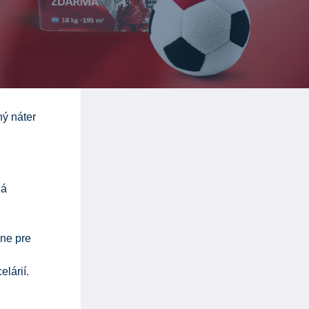
ný náter
dá
lne pre
lárií.