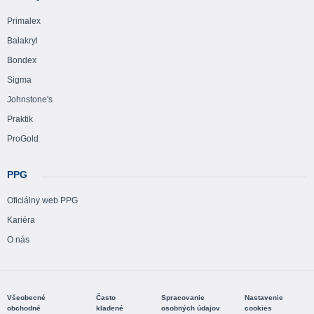
Primalex
Balakryl
Bondex
Sigma
Johnstone's
Praktik
ProGold
PPG
Oficiálny web PPG
Kariéra
O nás
Všeobecné
Často
Spracovanie
Nastavenie
obchodné
kladené
osobných údajov
cookies