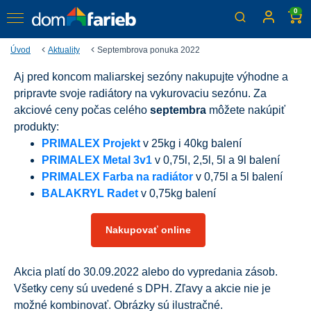
0
Úvod
Aktuality
Septembrova ponuka 2022
Aj pred koncom maliarskej sezóny nakupujte výhodne a
Septembrová ponuka
pripravte svoje radiátory na vykurovaciu sezónu. Za
Nakupujte online aj v kamenných predajniach
akciové ceny počas celého
septembra
môžete nakúpiť
produkty:
PRIMALEX Projekt
v 25kg i 40kg balení
PRIMALEX Metal 3v1
v 0,75l, 2,5l, 5l a 9l balení
PRIMALEX Farba na radiátor
v 0,75l a 5l balení
BALAKRYL Radet
v 0,75kg balení
Nakupovať online
Akcia platí do 30.09.2022 alebo do vypredania zásob.
Všetky ceny sú uvedené s DPH. Zľavy a akcie nie je
možné kombinovať. Obrázky sú ilustračné.