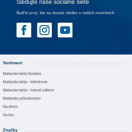
Sledujte naše sociálne siete
Bud'te prvý, kto sa dozvie všetko o našich novinkách.
Sortiment
Maliarske farby fasádne
Maliarske farby - interiérové
Maliarske farby - hotové odtiene
Maliarske príslušenstvo
Na drevo
Na kov
Značky