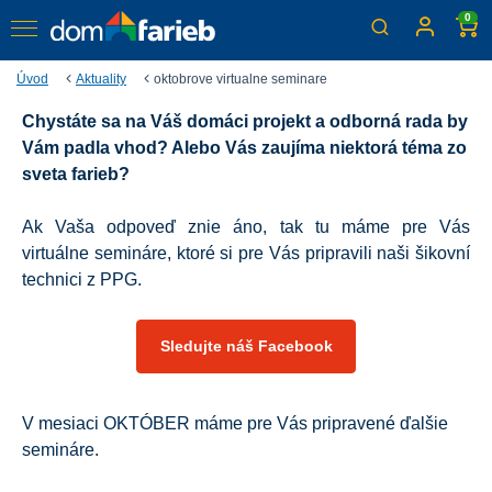
0
Úvod
Aktuality
oktobrove virtualne seminare
Chystáte sa na Váš domáci projekt a odborná rada by
Októbrové virtuálne
Vám padla vhod? Alebo Vás zaujíma niektorá téma zo
semináre
sveta farieb?
Nielen pre profesionálov
Ak Vaša odpoveď znie áno, tak tu máme pre Vás
virtuálne semináre, ktoré si pre Vás pripravili naši šikovní
technici z PPG.
Sledujte náš Facebook
V mesiaci OKTÓBER máme pre Vás pripravené ďalšie
semináre.