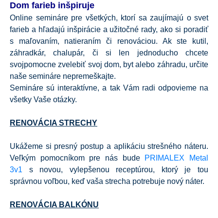
Dom farieb inšpiruje
Online semináre pre všetkých, ktorí sa zaujímajú o svet
farieb a hľadajú inšpirácie a užitočné rady, ako si poradiť
s maľovaním, natieraním či renováciou. Ak ste kutil,
záhradkár, chalupár, či si len jednoducho chcete
svojpomocne zvelebiť svoj dom, byt alebo záhradu, určite
naše semináre nepremeškajte.
Semináre sú interaktívne, a tak Vám radi odpovieme na
všetky Vaše otázky.
RENOVÁCIA STRECHY
Ukážeme si presný postup a aplikáciu strešného náteru.
Veľkým pomocníkom pre nás bude
PRIMALEX Metal
3v1
s novou, vylepšenou receptúrou, ktorý je tou
správnou voľbou, keď vaša strecha potrebuje nový náter.
RENOVÁCIA BALKÓNU