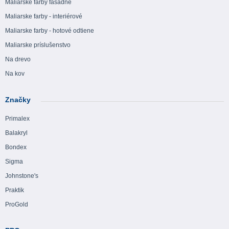
Maliarske farby fasádne
Maliarske farby - interiérové
Maliarske farby - hotové odtiene
Maliarske príslušenstvo
Na drevo
Na kov
Značky
Primalex
Balakryl
Bondex
Sigma
Johnstone's
Praktik
ProGold