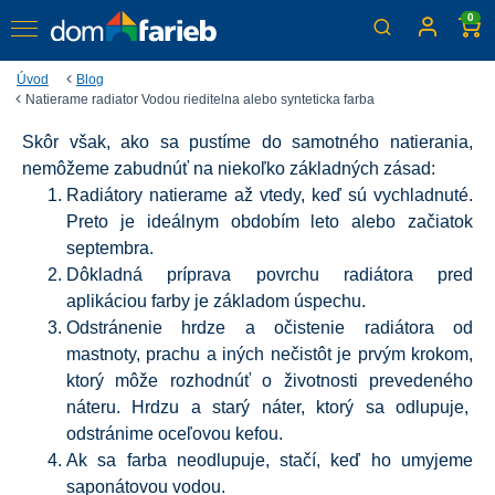
0
Úvod
Blog
Natierame radiator Vodou rieditelna alebo synteticka farba
Skôr však, ako sa pustíme do samotného natierania,
Natierame radiátor. Vodou
nemôžeme zabudnúť na niekoľko základných zásad:
riediteľná alebo syntetická
Radiátory natierame až vtedy, keď sú vychladnuté.
Preto je ideálnym obdobím leto alebo začiatok
farba?
septembra.
Ak máte pocit, že by si vaše radiátory zaslúžili nový,
Dôkladná príprava povrchu radiátora pred
svieži vzhľad, nemusíte čakať na odborníka, ktorý by ich
aplikáciou farby je základom úspechu.
odmontoval a v dielni nastriekal novou farbou. S
Odstránenie hrdze a očistenie radiátora od
kvalitnými farbami to zvládnete aj sami.
mastnoty, prachu a iných nečistôt je prvým krokom,
ktorý môže rozhodnúť o životnosti prevedeného
náteru. Hrdzu a starý náter, ktorý sa odlupuje,
odstránime oceľovou kefou.
Ak sa farba neodlupuje, stačí, keď ho umyjeme
saponátovou vodou.