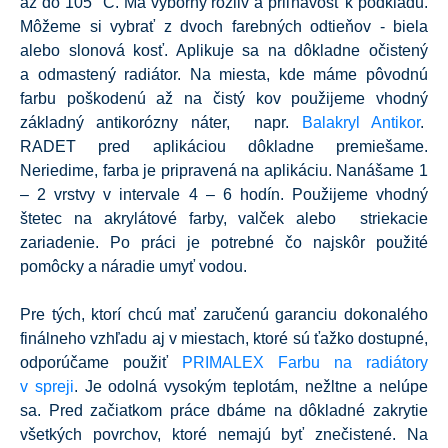
až do 105 °C. Má výborný rozliv a priľnavosť k podkladu.
Môžeme si vybrať z dvoch farebných odtieňov - biela
alebo slonová kosť. Aplikuje sa na dôkladne očistený
a odmastený radiátor. Na miesta, kde máme pôvodnú
farbu poškodenú až na čistý kov použijeme vhodný
základný antikorózny náter, napr.
Balakryl Antikor
.
RADET pred aplikáciou dôkladne premiešame.
Neriedime, farba je pripravená na aplikáciu. Nanášame 1
– 2 vrstvy v intervale 4 – 6 hodín. Použijeme vhodný
štetec na akrylátové farby, valček alebo striekacie
zariadenie. Po práci je potrebné čo najskôr použité
pomôcky a náradie umyť vodou.
Pre tých, ktorí chcú mať zaručenú garanciu dokonalého
finálneho vzhľadu aj v miestach, ktoré sú ťažko dostupné,
odporúčame použiť
PRIMALEX Farbu na radiátory
v spreji
. Je odolná vysokým teplotám, nežltne a nelúpe
sa. Pred začiatkom práce dbáme na dôkladné zakrytie
všetkých povrchov, ktoré nemajú byť znečistené. Na