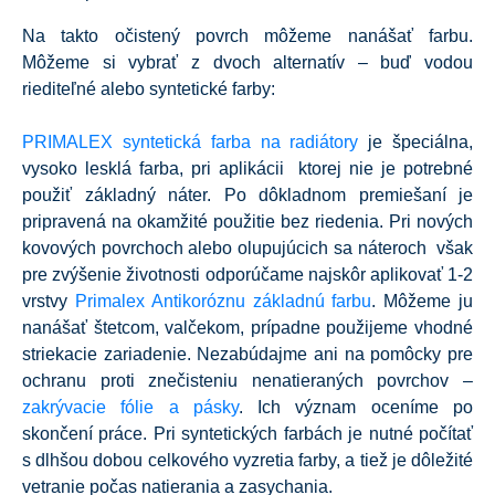
Na takto očistený povrch môžeme nanášať farbu.
Môžeme si vybrať z dvoch alternatív – buď vodou
riediteľné alebo syntetické farby:
PRIMALEX syntetická farba na radiátory
je špeciálna,
vysoko lesklá farba, pri aplikácii ktorej nie je potrebné
použiť základný náter. Po dôkladnom premiešaní je
pripravená na okamžité použitie bez riedenia. Pri nových
kovových povrchoch alebo olupujúcich sa náteroch však
pre zvýšenie životnosti odporúčame najskôr aplikovať 1-2
vrstvy
Primalex Antikoróznu základnú farbu
. Môžeme ju
nanášať štetcom, valčekom, prípadne použijeme vhodné
striekacie zariadenie. Nezabúdajme ani na pomôcky pre
ochranu proti znečisteniu nenatieraných povrchov –
zakrývacie fólie a pásky
. Ich význam oceníme po
skončení práce. Pri syntetických farbách je nutné počítať
s dlhšou dobou celkového vyzretia farby, a tiež je dôležité
vetranie počas natierania a zasychania.