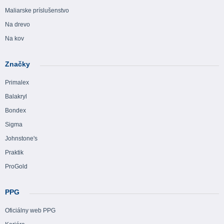
Maliarske príslušenstvo
Na drevo
Na kov
Značky
Primalex
Balakryl
Bondex
Sigma
Johnstone's
Praktik
ProGold
PPG
Oficiálny web PPG