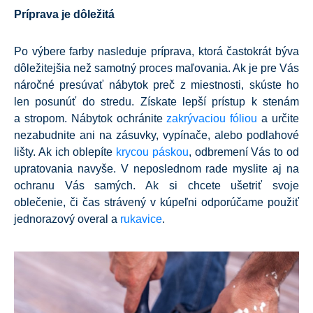
Príprava je dôležitá
Po výbere farby nasleduje príprava, ktorá častokrát býva
dôležitejšia než samotný proces maľovania. Ak je pre Vás
náročné presúvať nábytok preč z miestnosti, skúste ho
len posunúť do stredu. Získate lepší prístup k stenám
a stropom. Nábytok ochránite
zakrývaciou fóliou
a určite
nezabudnite ani na zásuvky, vypínače, alebo podlahové
lišty. Ak ich oblepíte
krycou páskou
, odbremení Vás to od
upratovania navyše. V neposlednom rade myslite aj na
ochranu Vás samých. Ak si chcete ušetriť svoje
oblečenie, či čas strávený v kúpeľni odporúčame použiť
jednorazový overal a
rukavice
.