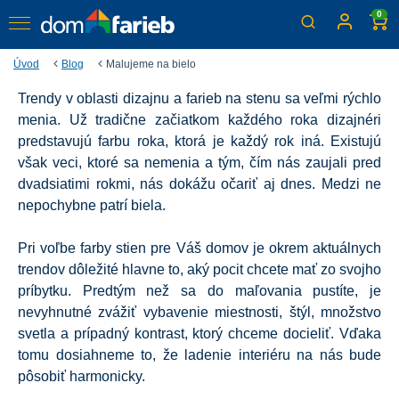
0
Úvod
Blog
Malujeme na bielo
Trendy v oblasti dizajnu a farieb na stenu sa veľmi rýchlo
Maľujeme na bielo
menia. Už tradične začiatkom každého roka dizajnéri
predstavujú farbu roka, ktorá je každý rok iná. Existujú
však veci, ktoré sa nemenia a tým, čím nás zaujali pred
dvadsiatimi rokmi, nás dokážu očariť aj dnes. Medzi ne
nepochybne patrí biela.
Pri voľbe farby stien pre Váš domov je okrem aktuálnych
trendov dôležité hlavne to, aký pocit chcete mať zo svojho
príbytku. Predtým než sa do maľovania pustíte, je
nevyhnutné zvážiť vybavenie miestnosti, štýl, množstvo
svetla a prípadný kontrast, ktorý chceme docieliť. Vďaka
tomu dosiahneme to, že ladenie interiéru na nás bude
pôsobiť harmonicky.