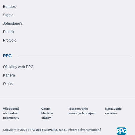
Bondex
Sigma
Johnstone's
Praktik
ProGold
PPG
Oficiálny web PPG
Kariéra
O nás
Všeobecné
Často
Spracovanie
Nastavenie
obchodné
kladené
osobných údajov
cookies
podmienky
otázky
Copyright © 2026
PPG Deco Slovakia, s.r.o.,
všetky práva vyhradené