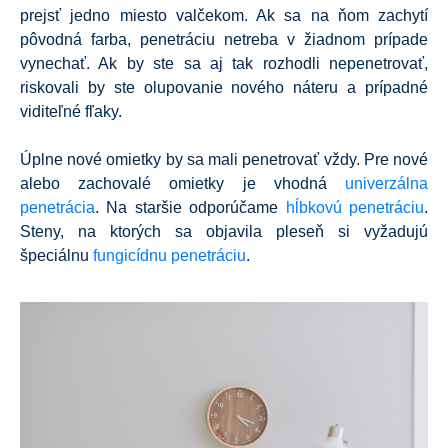
prejsť jedno miesto valčekom. Ak sa na ňom zachytí
pôvodná farba, penetráciu netreba v žiadnom prípade
vynechať. Ak by ste sa aj tak rozhodli nepenetrovať,
riskovali by ste olupovanie nového náteru a prípadné
viditeľné fľaky.
Úplne nové omietky by sa mali penetrovať vždy. Pre nové
alebo zachovalé omietky je vhodná
univerzálna
penetrácia
. Na staršie odporúčame
hĺbkovú penetráciu
.
Steny, na ktorých sa objavila pleseň si vyžadujú
špeciálnu
fungicídnu penetráciu
.