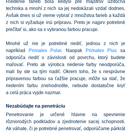
Riedenie farieb bola kedysi pre majstrov užitočná
technika a mnohí z nich sa jej nedokázali vzdať dodnes.
Avšak dnes si už vieme vybrať z množstva farieb a každá
z nich si vyžaduje inú prípravu. Preto je najprv potrebné
prečítať si, ako sa s vybranou farbou pracuje.
Mnohé už nie je potrebné riediť, jednou z nich je
napríklad
Primalex Polar
. Naopak
Primalex Plus
sa
odporúča riediť v závislosti od povrchu, ktorý budete
maľovať. Preto ak výrobca riedenie farby neodporúča,
mali by ste sa tým riadiť. Okrem toho, že s nesprávne
pripravenou farbou sa ťažšie pracuje, môže sa stať, že
riedením farbu znehodnotíte, nebude dostatočne kryť
a celá práca vyjde nazmar.
Nezabúdajte na penetráciu
Penetrovanie je určené hlavne na spevnenie
rôznorodých podkladov a zjednotenie sacej schopnosti.
Ak váhate, či je potrebné penetrovať, odporúčame párkrát