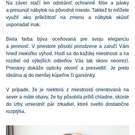
Na záver stačí len odstrániť ochranné fólie a pásky
a presunúť nábytok na pôvodné miesto. Taktiež to môžete
využiť ako príležitosť na zmenu a nábytok skúsiť
usporiadať inak.
Biela farba býva oceňovaná pre svoju eleganciu
a jemnosť. V priestore pôsobí prirodzene a zaručí Vám
hneď niekoľko výhod. Hodí sa do každej miestnosti a na
rozdiel od sýtejších odtieňov Vás tak skoro neomrzí.
Priestory dokáže opticky otvoriť a presvetliť. Je preto
ideálna aj do menšej kúpeľne či garsónky.
V prípade, že je niektorá z miestností orientovaná na
sever a máte obavy, že by pôsobila príliš chladne, skúste
do izby umiestniť pár zrkadiel, ktoré svetlo dostatočne
rozptýlia.