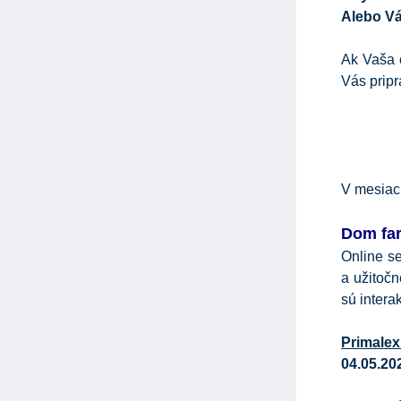
Alebo Vá
Ak Vaša 
Vás pripr
V mesiac
Dom far
Online se
a užitočn
sú intera
Primalex
04.05.20