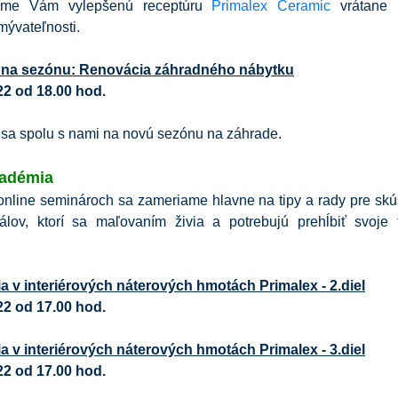
víme Vám vylepšenú receptúru
Primalex Ceramic
vrátane p
mývateľnosti.
 na sezónu: Renovácia záhradného nábytku
22 od 18.00 hod.
 sa spolu s nami na novú sezónu na záhrade.
adémia
 online seminároch sa zameriame hlavne na tipy a rady pre skú
nálov, ktorí sa maľovaním živia a potrebujú prehĺbiť svoje 
ia v interiérových náterových hmotách Primalex - 2.diel
22 od 17.00 hod.
ia v interiérových náterových hmotách Primalex - 3.diel
22 od 17.00 hod.