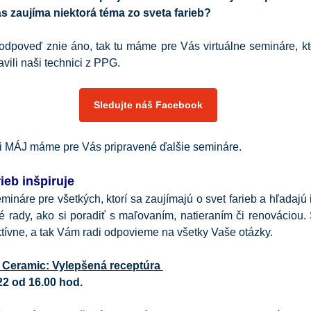
s zaujíma niektorá téma zo sveta farieb?
odpoveď znie áno, tak tu máme pre Vás virtuálne semináre, kto
avili naši technici z PPG.
Sledujte náš Facebook
i MÁJ máme pre Vás pripravené ďalšie semináre.
ieb inšpiruje
mináre pre všetkých, ktorí sa zaujímajú o svet farieb a hľadajú 
é rady, ako si poradiť s maľovaním, natieraním či renováciou
ktívne, a tak Vám radi odpovieme na všetky Vaše otázky.
 Ceramic: Vylepšená receptúra
22 od 16.00 hod.