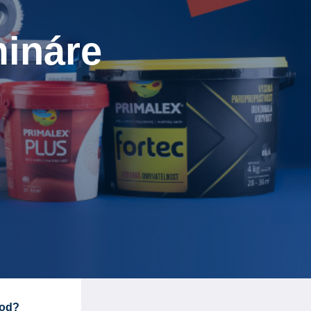
mináre
hod?