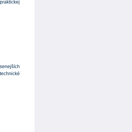
raktickej
senejších
technické