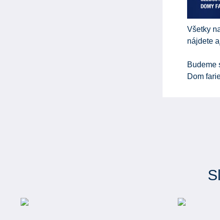
Všetky na
nájdete 
Budeme s
Dom fari
S