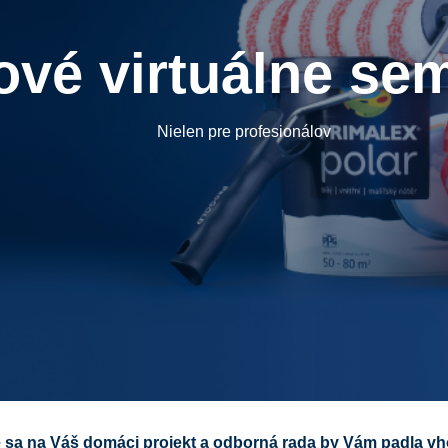
ové virtuálne se
Nielen pre profesionálov
 sa na Váš domáci projekt a odborná rada by Vám padla v