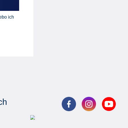
ebo ich
ch