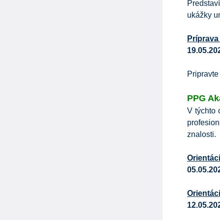
Predsta
ukážky u
Príprava
19.05.20
Pripravte
PPG Ak
V týchto
profesio
znalosti.
Orientác
05.05.20
Orientác
12.05.20