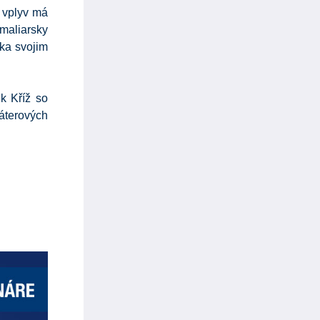
ý vplyv má
maliarsky
aka svojim
k Kříž so
áterových