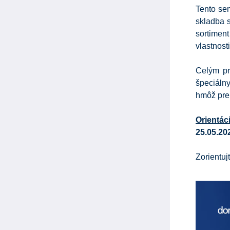
Tento sem
skladba 
sortiment
vlastnost
Celým pr
špeciáln
hmôž pre
Orientác
25.05.20
Zorientuj