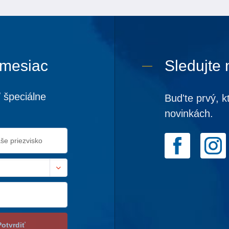
 mesiac
Sledujte 
 špeciálne
Bud'te prvý, k
novinkách.
Potvrdiť