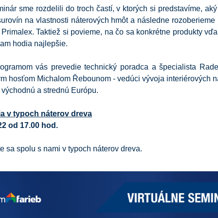
inár sme rozdelili do troch častí, v ktorých si predstavíme, ak
surovín na vlastnosti náterových hmôt a následne rozoberieme 
 Primalex. Taktiež si povieme, na čo sa konkrétne produkty vď
iam hodia najlepšie.
ogramom vás prevedie technický poradca a špecialista Rade
ym hosťom Michalom Řebounom - vedúci vývoja interiérových n
 východnú a strednú Európu.
ia v typoch náterov dreva
22 od 17.00 hod.
te sa spolu s nami v typoch náterov dreva.