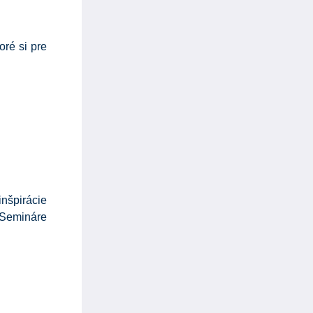
ré si pre
inšpirácie
. Semináre