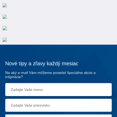
Nové tipy a zľavy každý mesiac
Na aký e-mail Vám môžeme posielať špeciálne akcie a
inšpirácie?