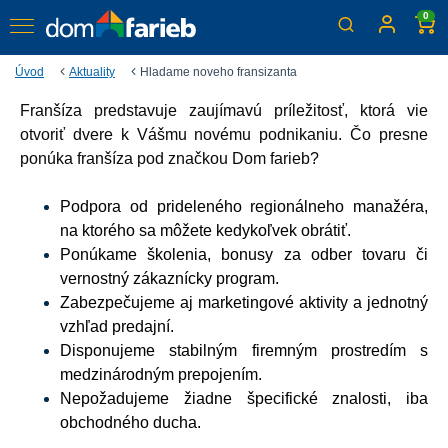
0
Úvod
Aktuality
Hladame noveho fransizanta
Franšíza predstavuje zaujímavú príležitosť, ktorá vie
Hľadáme nového
otvoriť dvere k Vášmu novému podnikaniu. Čo presne
franšízanta
ponúka franšíza pod značkou Dom farieb?
Pridajte sa k nám!
Podpora od prideleného regionálneho manažéra,
na ktorého sa môžete kedykoľvek obrátiť.
Ponúkame školenia, bonusy za odber tovaru či
vernostný zákaznícky program.
Zabezpečujeme aj marketingové aktivity a jednotný
vzhľad predajní.
Disponujeme stabilným firemným prostredím s
medzinárodným prepojením.
Nepožadujeme žiadne špecifické znalosti, iba
obchodného ducha.