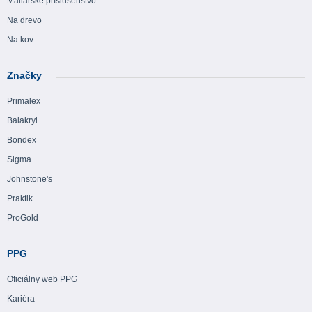
Maliarske príslušenstvo
Na drevo
Na kov
Značky
Primalex
Balakryl
Bondex
Sigma
Johnstone's
Praktik
ProGold
PPG
Oficiálny web PPG
Kariéra