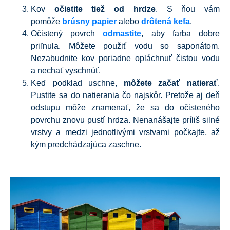
Kov
očistite tiež od hrdze
. S ňou vám
pomôže
brúsny papier
alebo
drôtená kefa
.
Očistený povrch
odmastite
, aby farba dobre
priľnula. Môžete použiť vodu so saponátom.
Nezabudnite kov poriadne opláchnuť čistou vodu
a nechať vyschnúť.
Keď podklad uschne,
môžete začať natierať
.
Pustite sa do natierania čo najskôr. Pretože aj deň
odstupu môže znamenať, že sa do očisteného
povrchu znovu pustí hrdza. Nenanášajte príliš silné
vrstvy a medzi jednotlivými vrstvami počkajte, až
kým predchádzajúca zaschne.