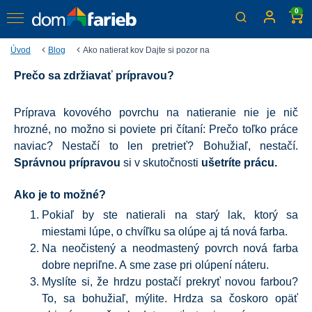
0
Úvod
Blog
Ako natierat kov Dajte si pozor na
Prečo sa zdržiavať prípravou?
Ako natierať kov? Dajte si
pozor na...
Príprava kovového povrchu na natieranie nie je nič
hrozné, no možno si poviete pri čítaní: Prečo toľko práce
Plánujete natierať kov a chcete, aby vaša práca niekoľko
rokov vydržala? Dajte si pozor na správny výber farby a
naviac? Nestačí to len pretrieť? Bohužiaľ, nestačí.
prípravu podkladu. Nebojte sa, s nami to zvládnete.
Správnou prípravou
si v skutočnosti
ušetríte prácu.
Poradíme vám – a farba vydrží dlho.
Ako je to možné?
Pokiaľ by ste natierali na starý lak, ktorý sa
miestami lúpe, o chvíľku sa olúpe aj tá nová farba.
Na neočistený a neodmastený povrch nová farba
dobre nepriľne. A sme zase pri olúpení náteru.
Myslíte si, že hrdzu postačí prekryť novou farbou?
To, sa bohužiaľ, mýlite. Hrdza sa čoskoro opäť