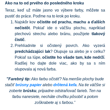
Ako na to od prvého do posledného kroku
Teraz, keď už máte jasno vo výbere farby, môžete sa
pustiť do práce. Poďme na to krok po kroku.
Najskôr kov
očistite od prachu, machu a ďalších
nečistôt
. Pokiaľ ide o väčšiu plochu, napríklad
plechovú strechu alebo bránu, použijete
tlakový
čistič
.
Prehliadnite si očistený povrch. Ako vyzerá
predchádzajúci lak
? Olupuje sa alebo je v celku?
Pokiaľ sa lúpe,
očistite ho všade tam, kde nedrží
.
Radšej ho dajte dole viac, ako by sa s ním
olupovala aj nová farba.
"Farebný tip
: Ako farbu očistiť? Na menšie plochy bude
stačiť
brúsny papier
alebo
drôtená kefa
. Na tie väčšie si
zoberte
brúsku
, prípadne
odstraňovač farieb
. Ten na
farbu nanesiete, necháte chvíľku pôsobiť a potom
zoškrabete aj s farbou."