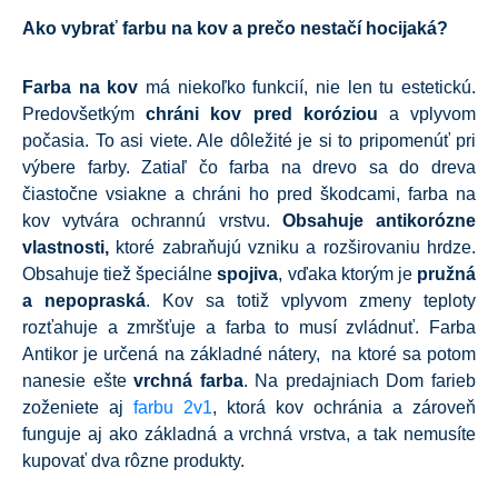
Ako vybrať farbu na kov a prečo nestačí hocijaká?
Farba na kov
má niekoľko funkcií, nie len tu estetickú.
Predovšetkým
chráni kov pred koróziou
a vplyvom
počasia. To asi viete. Ale dôležité je si to pripomenúť pri
výbere farby. Zatiaľ čo farba na drevo sa do dreva
čiastočne vsiakne a chráni ho pred škodcami, farba na
kov vytvára ochrannú vrstvu.
Obsahuje antikorózne
vlastnosti,
ktoré zabraňujú vzniku a rozširovaniu hrdze.
Obsahuje tiež špeciálne
spojiva
, vďaka ktorým je
pružná
a nepopraská
. Kov sa totiž vplyvom zmeny teploty
rozťahuje a zmršťuje a farba to musí zvládnuť. Farba
Antikor je určená na základné nátery, na ktoré sa potom
nanesie ešte
vrchná farba
. Na predajniach Dom farieb
zoženiete aj
farbu 2v1
, ktorá kov ochránia a zároveň
funguje aj ako základná a vrchná vrstva, a tak nemusíte
kupovať dva rôzne produkty.