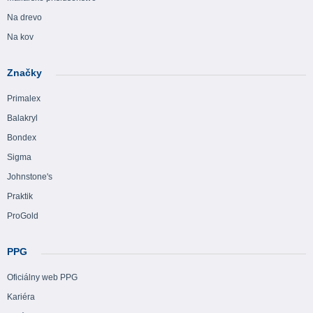
Na drevo
Na kov
Značky
Primalex
Balakryl
Bondex
Sigma
Johnstone's
Praktik
ProGold
PPG
Oficiálny web PPG
Kariéra