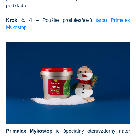
podkladu.
Krok č. 4
– Použite protiplesňovú
farbu Primalex
Mykostop
.
Primalex Mykostop
je špeciálny oteruvzdorný náter