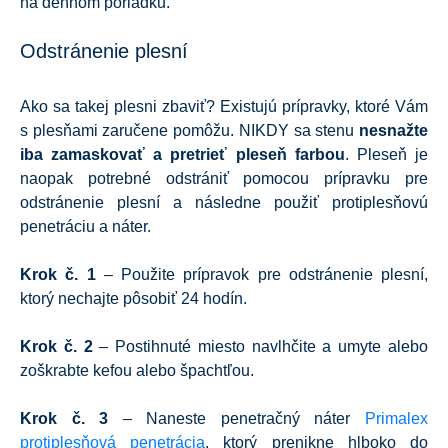
na dennom poriadku.
Odstránenie plesní
Ako sa takej plesni zbaviť? Existujú prípravky, ktoré Vám
s plesňami zaručene pomôžu. NIKDY sa stenu
nesnažte
iba zamaskovať a pretrieť pleseň farbou
. Pleseň je
naopak potrebné odstrániť pomocou prípravku pre
odstránenie plesní a následne použiť protiplesňovú
penetráciu a náter.
Krok č. 1
– Použite prípravok pre odstránenie plesní,
ktorý nechajte pôsobiť 24 hodín.
Krok č. 2
– Postihnuté miesto navlhčite a umyte alebo
zoškrabte kefou alebo špachtľou.
Krok č. 3
– Naneste penetračný náter
Primalex
protiplesňová penetrácia
, ktorý prenikne hlboko do