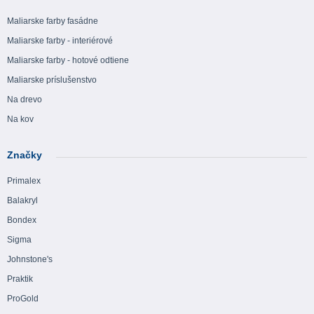
Maliarske farby fasádne
Maliarske farby - interiérové
Maliarske farby - hotové odtiene
Maliarske príslušenstvo
Na drevo
Na kov
Značky
Primalex
Balakryl
Bondex
Sigma
Johnstone's
Praktik
ProGold