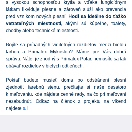
s vysokou schopnosťou krytia a vďaka fungicídnym
látkam likviduje plesne a zároveň slúži ako prevencia
pred vznikom nových plesní.
Hodí sa ideálne do ťažko
vetrateľných miestností
, akými sú kúpeľne, toalety,
chodby alebo technické miestnosti.
Bojíte sa prípadných viditeľných rozdielov medzi bielou
farbou a Primalex Mykostop? Máme pre Vás dobrú
správu. Náter je zhodný s Primalex Polar, nemusíte sa tak
obávať rozdielov v bielych odtieňoch.
Pokiaľ budete musieť doma po odstránení plesní
zjednotiť farebnú stenu, prečítajte si naše desatoro
k maľovaniu, kde nájdete cenné rady, na čo pri maľovaní
nezabudnúť. Odkaz na článok z projektu na víkend
nájdete
tu
!