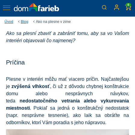
0
Úvod
Blog
Ako na plesne v zime
Ako sa plesní zbaviť a zabrániť tomu, aby sa vo Vašom
Ako na plesne v zime
interiéri objavovali čo najmenej?
Plesne v byte alebo v dome Vám môžu pekne
znepríjemniť život.
Príčina
Plesne v interiéri môžu mať viacero príčin. Najčastejšou
je
zvýšená vlhkosť
, či už z dôvodu chybnej konštrukcie
domu alebo nesprávnych návykov,
teda
nedostatočného vetrania alebo vykurovania
miestnosti
. Pokiaľ sa jedná o konštrukčný nedostatok
(napr. nesprávne tesnenie), ako laik sa obráťte na
odborníkov, ktorí Vám poradia s jeho nápravou.