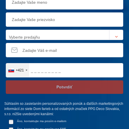
Vyberte predajňu
+421
Potvrdiť
Súhlasím so zasielaním personalizovaných ponúk a ďalších marketingových
informácií zo siete Dom farieb a od ostatných značiek PPG Deco Slovakia,
s.r.o. nižšie uvedenými kanálmi:
Áno, kontaktujte ma prosím e-mailom
Áno, kontaktujte ma prosím cez SMS