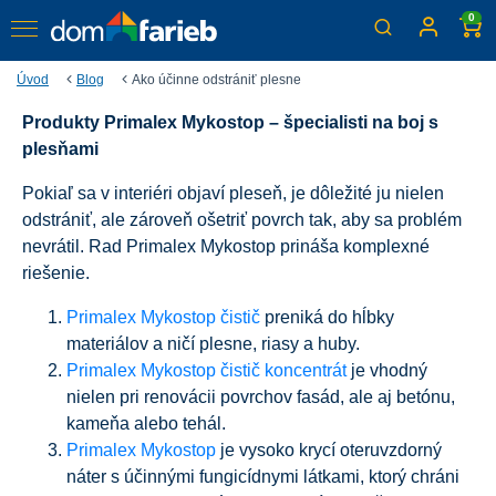
0
Úvod
Blog
Ako účinne odstrániť plesne
Produkty Primalex Mykostop – špecialisti na boj s
Ako účinne odstrániť plesne
plesňami
Pokiaľ sa v interiéri objaví pleseň, je dôležité ju nielen
odstrániť, ale zároveň ošetriť povrch tak, aby sa problém
nevrátil. Rad Primalex Mykostop prináša komplexné
riešenie.
Primalex Mykostop čistič
preniká do hĺbky
materiálov a ničí plesne, riasy a huby.
Primalex Mykostop čistič koncentrát
je vhodný
nielen pri renovácii povrchov fasád, ale aj betónu,
kameňa alebo tehál.
Primalex Mykostop
je vysoko krycí oteruvzdorný
náter s účinnými fungicídnymi látkami, ktorý chráni