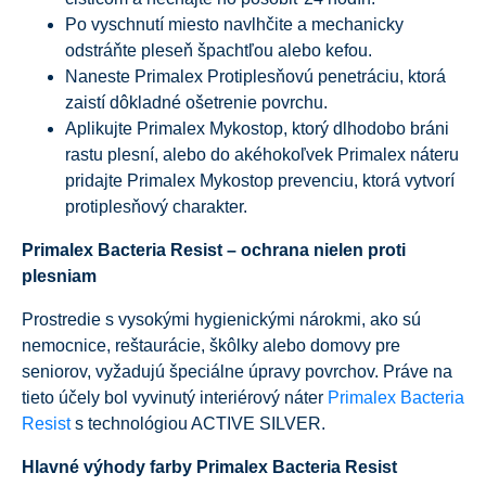
Po vyschnutí miesto navlhčite a mechanicky
odstráňte pleseň špachtľou alebo kefou.
Naneste Primalex Protiplesňovú penetráciu, ktorá
zaistí dôkladné ošetrenie povrchu.
Aplikujte Primalex Mykostop, ktorý dlhodobo bráni
rastu plesní, alebo do akéhokoľvek Primalex náteru
pridajte Primalex Mykostop prevenciu, ktorá vytvorí
protiplesňový charakter.
Primalex Bacteria Resist – ochrana nielen proti
plesniam
Prostredie s vysokými hygienickými nárokmi, ako sú
nemocnice, reštaurácie, škôlky alebo domovy pre
seniorov, vyžadujú špeciálne úpravy povrchov. Práve na
tieto účely bol vyvinutý interiérový náter
Primalex Bacteria
Resist
s technológiou ACTIVE SILVER.
Hlavné výhody farby Primalex Bacteria Resist