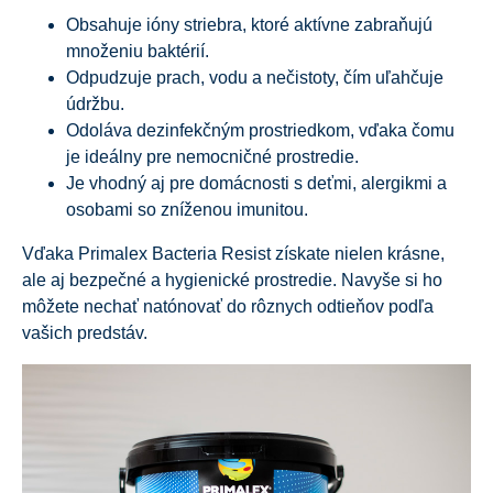
Obsahuje ióny striebra, ktoré aktívne zabraňujú
množeniu baktérií.
Odpudzuje prach, vodu a nečistoty, čím uľahčuje
údržbu.
Odoláva dezinfekčným prostriedkom, vďaka čomu
je ideálny pre nemocničné prostredie.
Je vhodný aj pre domácnosti s deťmi, alergikmi a
osobami so zníženou imunitou.
Vďaka Primalex Bacteria Resist získate nielen krásne,
ale aj bezpečné a hygienické prostredie. Navyše si ho
môžete nechať natónovať do rôznych odtieňov podľa
vašich predstáv.