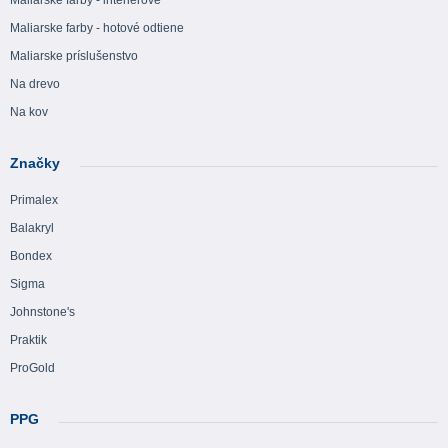
Maliarske farby - hotové odtiene
Maliarske príslušenstvo
Na drevo
Na kov
Značky
Primalex
Balakryl
Bondex
Sigma
Johnstone's
Praktik
ProGold
PPG