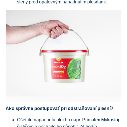
steny pred opätovným napadnutím plesňami.
Ako správne postupovať pri odstraňovaní plesní?
Ošetrite napadnutú plochu napr. Primalex Mykostop
čističom a nechajte ho pôsobiť 24 hodín.