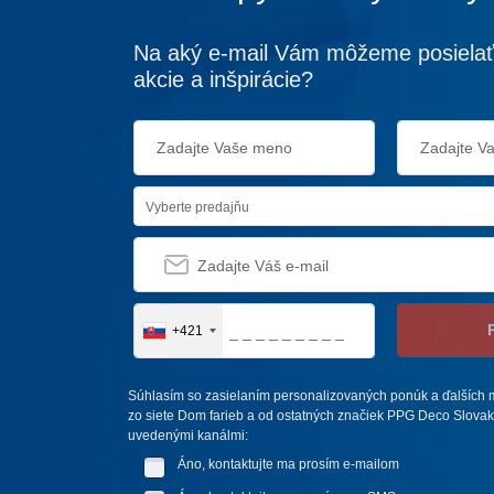
Na aký e-mail Vám môžeme posielať
akcie a inšpirácie?
Vyberte predajňu
+421
Súhlasím so zasielaním personalizovaných ponúk a ďalších m
zo siete Dom farieb a od ostatných značiek PPG Deco Slovakia,
uvedenými kanálmi:
Áno, kontaktujte ma prosím e-mailom