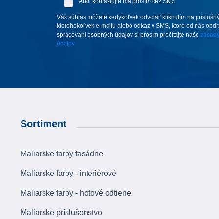
Áno, kontaktujte ma prosím cez SMS
Váš súhlas môžete kedykoľvek odvolať kliknutím na príslušný
ktoréhokoľvek e-mailu alebo odkaz v SMS, ktoré od nás obdrží
spracovaní osobných údajov si prosím prečítajte naše
zásady
údajov
Sortiment
Maliarske farby fasádne
Maliarske farby - interiérové
Maliarske farby - hotové odtiene
Maliarske príslušenstvo