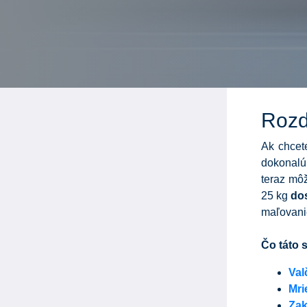
Rozd
Ak chcete
dokonalú
teraz mô
25 kg
do
maľovanie
Čo táto 
Val
Mri
Zak