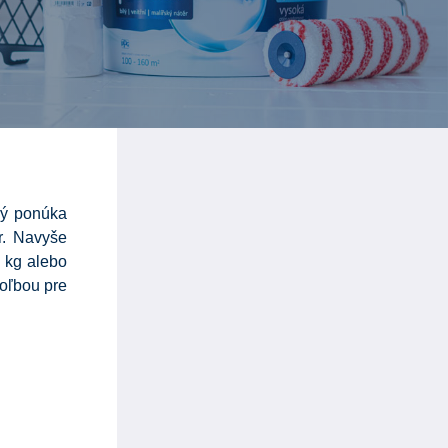
orý ponúka
r. Navyše
 kg alebo
voľbou pre