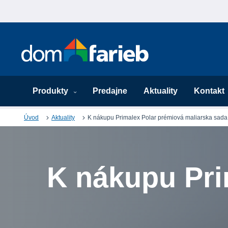
Produkty
Predajne
Aktuality
Kontakt
Úvod
Aktuality
K nákupu Primalex Polar prémiová maliarska sa
K nákupu Pri