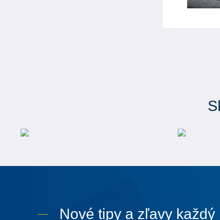
S
Nové tipy a zľavy každý