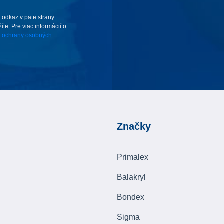
 odkaz v päte strany
te. Pre viac informácií o
 ochrany osobných
Značky
Primalex
Balakryl
Bondex
Sigma