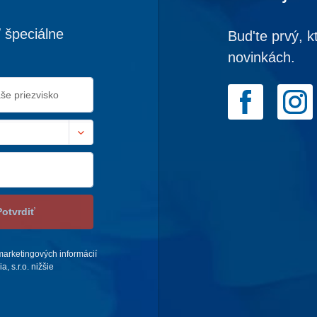
 špeciálne
Bud'te prvý, k
novinkách.
Potvrdiť
arketingových informácií
 s.r.o. nižšie