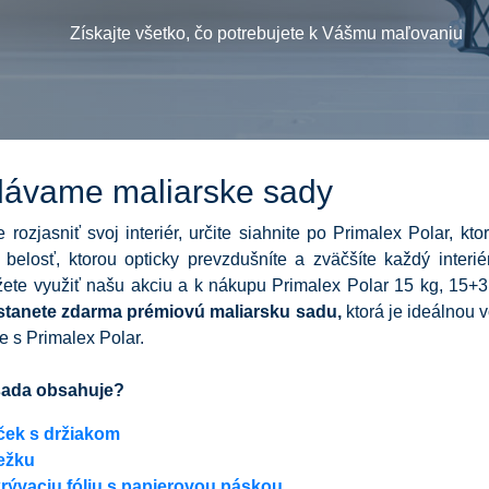
Získajte všetko, čo potrebujete k Vášmu maľovaniu
ávame maliarske sady
 rozjasniť svoj interiér, určite siahnite po Primalex Polar, kt
 belosť, ktorou opticky prevzdušníte a zväčšíte každý interié
žete využiť našu akciu a k nákupu Primalex Polar 15 kg, 15+3
stanete zdarma prémiovú maliarsku sadu,
ktorá je ideálnou 
 s Primalex Polar.
sada obsahuje?
ček s držiakom
ežku
rývaciu fóliu s papierovou páskou