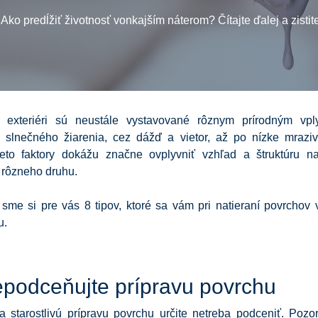
Ako predĺžiť životnosť vonkajším náterom? Čítajte ďalej a zistite
 exteriéri sú neustále vystavované rôznym prírodným vp
 slnečného žiarenia, cez dážď a vietor, až po nízke mrazivé
ieto faktory dokážu značne ovplyvniť vzhľad a štruktúru na
 rôzneho druhu.
i sme si pre vás 8 tipov, ktoré sa vám pri natieraní povrchov v
u.
epodceňujte prípravu povrchu
a starostlivú prípravu povrchu určite netreba podceniť. Pozor