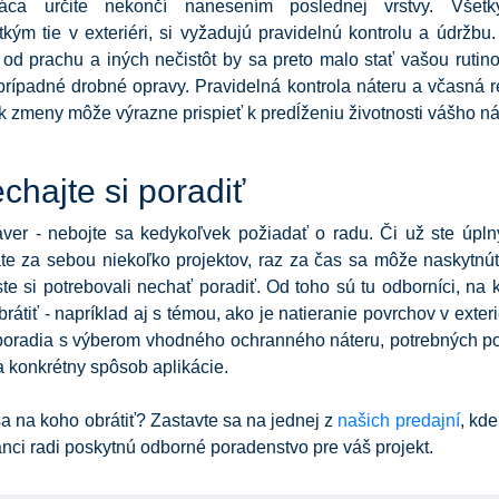
áca určite nekončí nanesením poslednej vrstvy. Všetky
kým tie v exteriéri, si vyžadujú pravidelnú kontrolu a údržb
 od prachu a iných nečistôt by sa preto malo stať vašou rutino
 prípadné drobné opravy. Pravidelná kontrola náteru a včasná 
 zmeny môže výrazne prispieť k predĺženiu životnosti vášho ná
chajte si poradiť
áver - nebojte sa kedykoľvek požiadať o radu. Či už ste úpln
te za sebou niekoľko projektov, raz za čas sa môže naskytnúť 
te si potrebovali nechať poradiť. Od toho sú tu odborníci, na 
rátiť - napríklad aj s témou, ako je natieranie povrchov v exteri
poradia s výberom vhodného ochranného náteru, potrebných p
 konkrétny spôsob aplikácie.
 na koho obrátiť? Zastavte sa na jednej z
našich predajní
, kd
ci radi poskytnú odborné poradenstvo pre váš projekt.