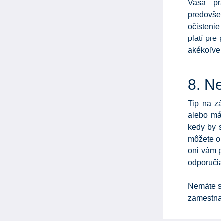
Vaša pr
predovšet
očistenie
platí pre
akékoľvek
8. Ne
Tip na z
alebo má
kedy by s
môžete ob
oni vám 
odporučia
Nemáte sa
zamestnan