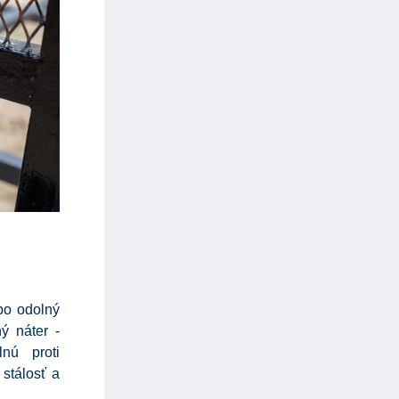
bo odolný
ý náter -
lnú proti
stálosť a