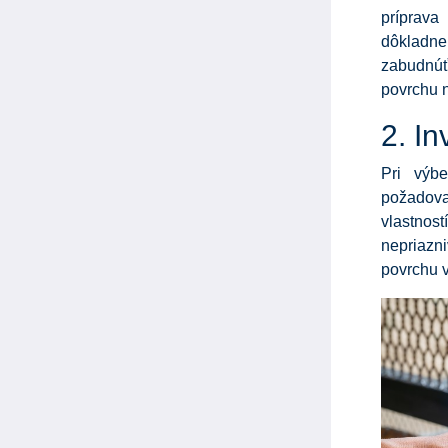
príprava
dôkladne
zabudnúť
povrchu n
2. In
Pri výb
požadova
vlastnost
nepriazn
povrchu v 