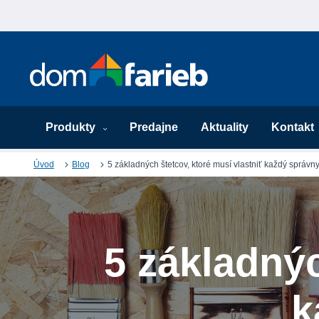
Produkty
Predajne
Aktuality
Kontakt
Úvod
Blog
5 základných štetcov, ktoré musí vlastniť každý správn
5 základnýc
k