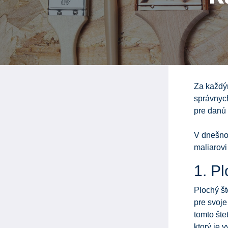
Za každý
správnych
pre danú
V dnešno
maliarov
1. Pl
Plochý š
pre svoje
tomto šte
ktorý je 