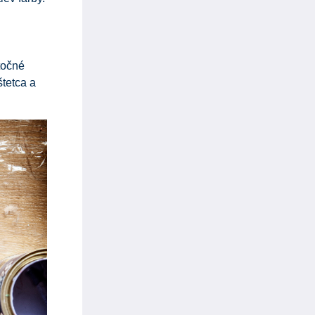
točné
tetca a