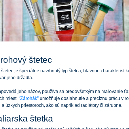
árohový štetec
štetec je špeciálne navrhnutý typ štetca, hlavnou charakteristik
var jeho držadla.
apovedá jeho názov, používa sa predovšetkým na maľovanie ťa
ch miest.
“Zárohák”
umožňuje dosiahnutie a precíznu prácu v r
a úzkych priestoroch, ako sú napríklad radiátory či zárubne.
liarska štetka