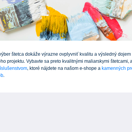
výber štetca dokáže
výrazne ovplyvniť kvalitu a výsledný dojem
ho projektu. Vybavte sa preto kvalitnými maliarskymi štetcami, a
ríslušenstvom
, ktoré nájdete na našom e-
shope
a
kamenných pr
eb
.