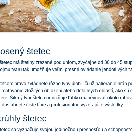
kosený štetec
tetec má štetiny zrezané pod uhlom, zvyčajne od 30 do 45 stu
ojmu tvaru tak umožňuje veľmi presné ovládanie jendotlivých ť
tetcom hravo zvládnete rôzne typy úloh - či už natieranie hrán po
, maľovanie zložitých obložení alebo detailných oblastí, ako sú
ere. Šikmý tvar štetca umožňuje ľahko manévrovať okolo rohov
 dosiahnete čisté línie a profesionálne vyzerajúce výsledky.
rúhly štetec
štetec sa vyznačuje svojou jedinečnou presnosťou a schopnosť