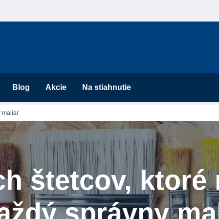
Blog
Akcie
Na stiahnutie
y maliar
h štetcov, ktoré 
aždý správny mal