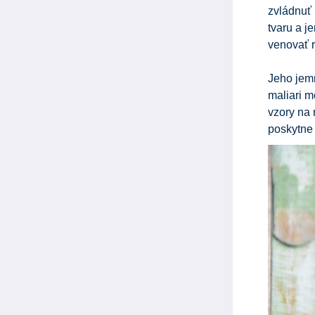
zvládnuť
tvaru a j
venovať 
Jeho jem
maliari m
vzory na 
poskytne