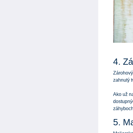
4. Z
Zárohový 
zahnutý t
Ako už n
dostupný
záhyboch 
5. Ma