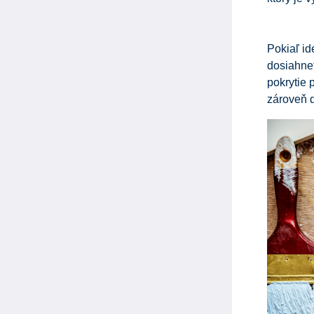
Pokiaľ id
dosiahne
pokrytie 
zároveň 