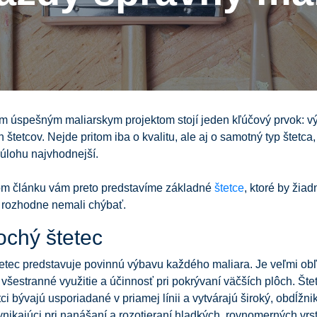
m úspešným maliarskym projektom stojí jeden kľúčový prvok: v
 štetcov. Nejde pritom iba o kvalitu, ale aj o samotný typ štetca, 
 úlohu najvhodnejší.
m článku vám preto predstavíme základné
štetce
, ktoré by žia
i rozhodne nemali chýbať.
ochý štetec
tetec predstavuje povinnú výbavu každého maliara. Je veľmi ob
 všestranné využitie a účinnosť pri pokrývaní väčších plôch. Šte
tci bývajú usporiadané v priamej línii a vytvárajú široký, obdĺžnik
vynikajúci pri nanášaní a rozotieraní hladkých, rovnomerných vrst