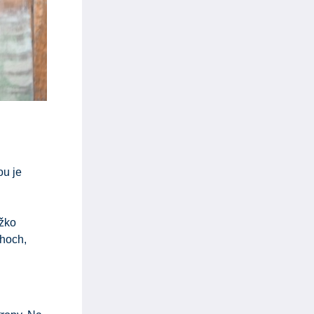
ou je
žko
ohoch,