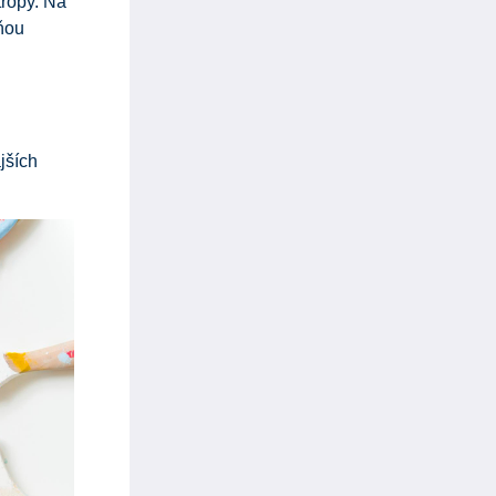
tropy. Na
 ňou
jších