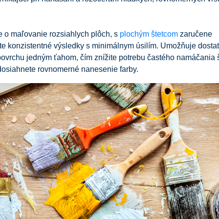
e o maľovanie rozsiahlych plôch, s
plochým štetcom
zaručene
te konzistentné výsledky s minimálnym úsilím. Umožňuje dosta
povrchu jedným ťahom, čím znížite potrebu častého namáčania š
dosiahnete rovnomerné nanesenie farby.