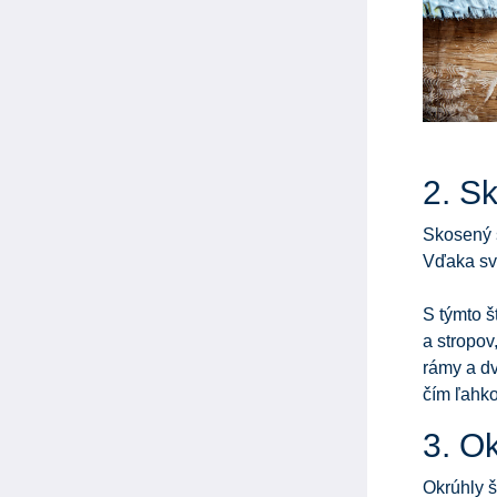
2. S
Skosený š
Vďaka sv
S týmto š
a stropov
rámy a dv
čím ľahko
3. Ok
Okrúhly 