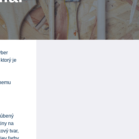
ýber
ktorý je
dnemu
ľúbený
tiny na
ový tvar,
iev farby.