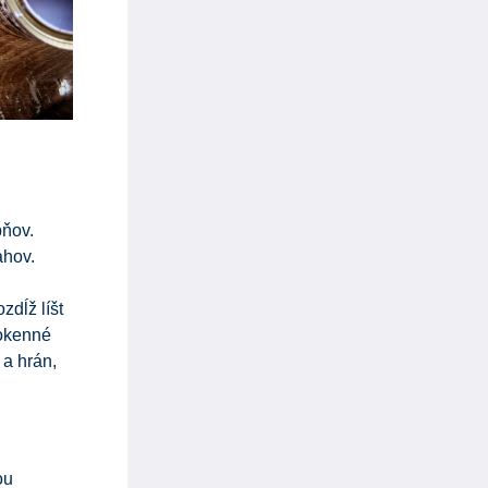
pňov.
ahov.
zdĺž líšt
 okenné
 a hrán,
ou