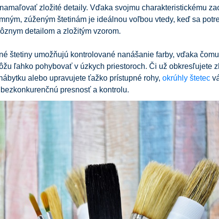
 namaľovať zložité detaily. Vďaka svojmu charakteristickému z
emným, zúženým štetinám je ideálnou voľbou vtedy, keď sa potr
rôznym detailom a zložitým vzorom.
né štetiny umožňujú kontrolované nanášanie farby, vďaka čomu
ôžu ľahko pohybovať v úzkych priestoroch. Či už obkresľujete z
nábytku alebo upravujete ťažko prístupné rohy,
okrúhly štetec
v
 bezkonkurenčnú presnosť a kontrolu.