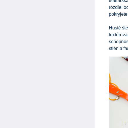
Maliarska
rozdiel o
pokryjete
Husté šte
textúrova
schopnost
stien a f