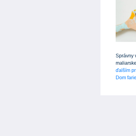
Správny 
maliarske
ďalším p
Dom fari