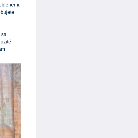
aoblenému
ebujete
 sa
ložité
ám