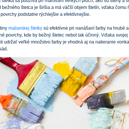
 štetka sa používa pri maľovaní veľkých plôch, ako sú steny a s
d bežného štetca je širšia a má väčší objem štetín, vďaka čomu
 povrchy podstatne rýchlejšie a efektívnejšie.
tiny
maliarskej štetky
sú efektívne pri nanášaní farby na hrubé a
né povrchy, kde by bežný štetec nebol tak účinný. Vďaka svojej
i udržať veľké množstvo farby je vhodná aj na natieranie vonka
asád.