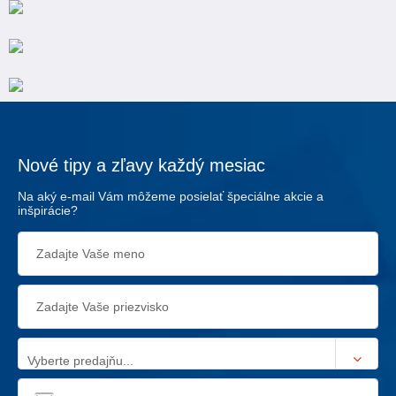
Nové tipy a zľavy každý mesiac
Na aký e-mail Vám môžeme posielať špeciálne akcie a
inšpirácie?
Vyberte predajňu...