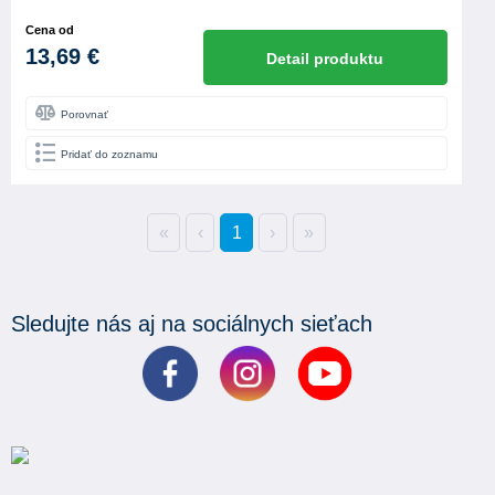
Cena od
13,69 €
Detail produktu
Porovnať
Pridať do zoznamu
«
‹
1
›
»
Sledujte nás aj na sociálnych sieťach