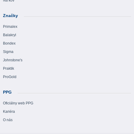
Na kov
Značky
Primalex
Balakryl
Bondex
Sigma
Johnstone's
Praktik
ProGold
PPG
Oficiálny web PPG
Kariéra
O nás