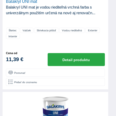
Balakryl UNI mat
Balakryl UNI mat je vodou riediteľná vrchná farba s
Vodouriediteľná
17
univerzálnym použitím určená na nové aj renovačn...
BELOSŤ (%BASO4)
ODTIEŇ LESKU
Mat
1
Pololesk
5
Cena od
11,39 €
Detail produktu
Porovnať
Pridať do zoznamu