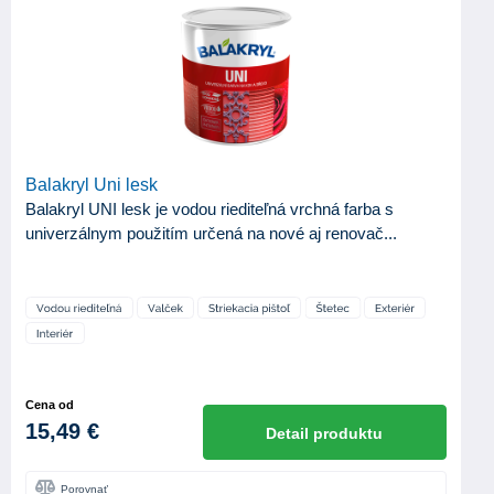
Balakryl Uni lesk
Balakryl UNI lesk je vodou riediteľná vrchná farba s
univerzálnym použitím určená na nové aj renovač...
Cena od
15,49 €
Detail produktu
Porovnať