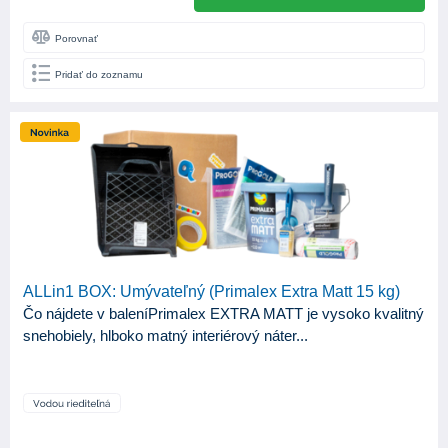
Štetec
103
Porovnať
Štetka
22
Pridať do zoznamu
BÁZA
Syntetická
56
Vodouriediteľná
79
BELOSŤ (%BASO4)
min. 88%
1
ALLin1 BOX: Umývateľný (Primalex Extra Matt 15 kg)
min. 89
1
Čo nájdete v baleníPrimalex EXTRA MATT je vysoko kvalitný
snehobiely, hlboko matný interiérový náter...
min. 89%
1
min. 90
1
min. 91
1