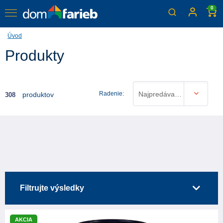
0
Úvod
Produkty
Radenie:
Najpredávanejšie
produktov
308
Filtrujte výsledky
AKCIA