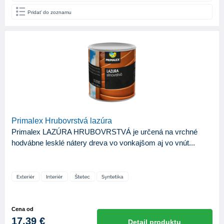
Pridať do zoznamu
Primalex Hrubovrstvá lazúra
Primalex LAZÚRA HRUBOVRSTVÁ je určená na vrchné
hodvábne lesklé nátery dreva vo vonkajšom aj vo vnút...
Cena od
17,39 €
Detail produktu