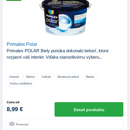
ZNAČKA
BKP
5
Balakryl
31
Bochemie
3
Bondex
13
Primalex Polar
Primalex POLAR Biely ponúka dokonalú belosť, ktorá
Ciret
16
rozjasní váš interiér. Vďaka starostlivému výberu...
Color Company
5
Den Braven
14
Johnstone's
5
Primalex
91
Cena od
ProGold
90
8,99 €
Detail produktu
Sigma Coatings
1
Porovnať
Slovlak
6