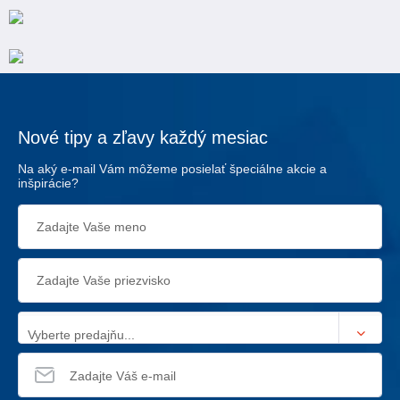
Nové tipy a zľavy každý mesiac
Na aký e-mail Vám môžeme posielať špeciálne akcie a
inšpirácie?
Vyberte predajňu...