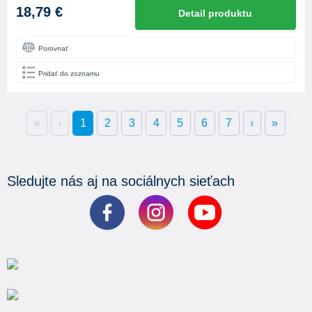
18,79 €
Detail produktu
Porovnať
Pridať do zoznamu
«
‹
1
2
3
4
5
6
7
›
»
Sledujte nás aj na sociálnych sieťach