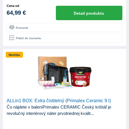
min. 92
2
Cena od
~ 85
1
64,99 €
Detail produktu
ODTIEŇ LESKU
Porovnať
Lesk
14
Pridať do zoznamu
Mat
52
Pololesk
10
Polomat
1
Satin
5
ALLin1 BOX: Extra čistitelný (Primalex Ceramic 9 l)
Čo nájdete v baleníPrimalex CERAMIC Český krištáľ je
revolučný interiérový náter prvotriednej kvalit...