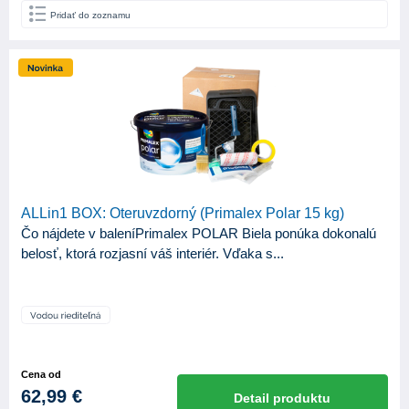
Pridať do zoznamu
Spokar
34
Tesa
11
Trikolor
2
KATEGÓRIA
327
Produkty
APLIKAČNÉ NÁSTROJE
ALLin1 BOX: Oteruvzdorný (Primalex Polar 15 kg)
Čo nájdete v baleníPrimalex POLAR Biela ponúka dokonalú
Hladidlo
8
belosť, ktorá rozjasní váš interiér. Vďaka s...
Injektážne pištole
1
Maliarska špachtľa
2
Striekacia pištoľ
70
Valček
91
Cena od
62,99 €
Detail produktu
Špongia
3