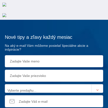
Nové tipy a zľavy každý mesiac
Na aký e-mail Vám môžeme posielať špeciálne akcie a
inšpirácie?
Vyberte predajňu...