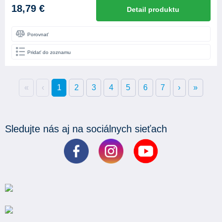
18,79 €
Detail produktu
Porovnať
Pridať do zoznamu
«
‹
1
2
3
4
5
6
7
›
»
Sledujte nás aj na sociálnych sieťach