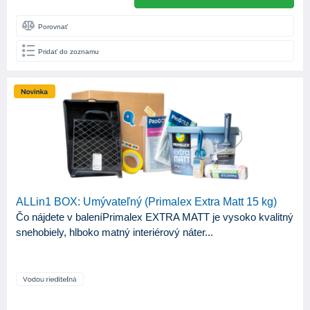
Štetec
103
Porovnať
Štetka
22
Pridať do zoznamu
BÁZA
Syntetická
56
Vodouriediteľná
79
BELOSŤ (%BASO4)
min. 88%
1
ALLin1 BOX: Umývateľný (Primalex Extra Matt 15 kg)
min. 89
1
Čo nájdete v baleníPrimalex EXTRA MATT je vysoko kvalitný
snehobiely, hlboko matný interiérový náter...
min. 89%
1
min. 90
1
min. 91
1