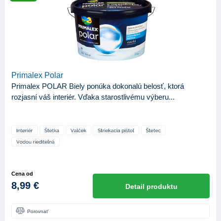
ZNAČKA
BKP
5
Balakryl
31
Bochemie
3
Bondex
13
Primalex Polar
Primalex POLAR Biely ponúka dokonalú belosť, ktorá
Ciret
16
rozjasní váš interiér. Vďaka starostlivému výberu...
Color Company
5
Den Braven
14
Johnstone's
5
Primalex
91
Cena od
ProGold
90
8,99 €
Detail produktu
Sigma Coatings
1
Porovnať
Slovlak
6