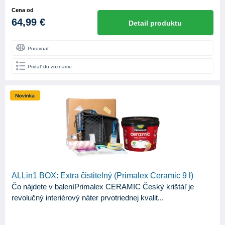
min. 92
2
Cena od
~ 85
1
64,99 €
Detail produktu
ODTIEŇ LESKU
Porovnať
Lesk
14
Pridať do zoznamu
Mat
52
Pololesk
10
Polomat
1
Satin
5
ALLin1 BOX: Extra čistitelný (Primalex Ceramic 9 l)
Čo nájdete v baleníPrimalex CERAMIC Český krištáľ je
revolučný interiérový náter prvotriednej kvalit...