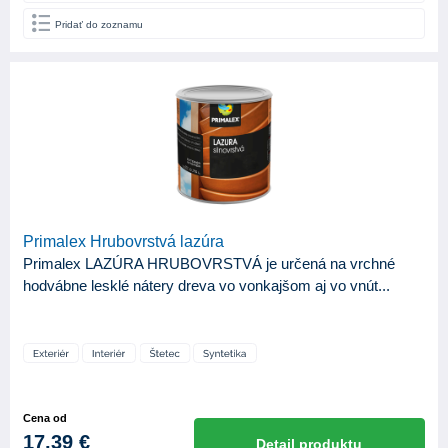
Pridať do zoznamu
Primalex Hrubovrstvá lazúra
Primalex LAZÚRA HRUBOVRSTVÁ je určená na vrchné
hodvábne lesklé nátery dreva vo vonkajšom aj vo vnút...
Cena od
17,39 €
Detail produktu