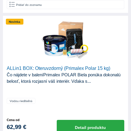
Pridať do zoznamu
Spokar
34
Tesa
11
Trikolor
2
KATEGÓRIA
327
Produkty
APLIKAČNÉ NÁSTROJE
ALLin1 BOX: Oteruvzdorný (Primalex Polar 15 kg)
Čo nájdete v baleníPrimalex POLAR Biela ponúka dokonalú
Hladidlo
8
belosť, ktorá rozjasní váš interiér. Vďaka s...
Injektážne pištole
1
Maliarska špachtľa
2
Striekacia pištoľ
70
Valček
91
Cena od
62,99 €
Detail produktu
Špongia
3