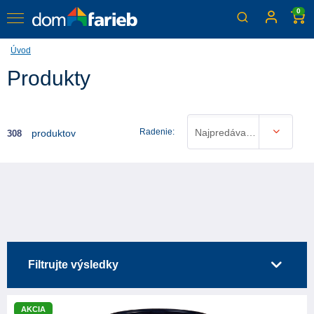
0
Úvod
Produkty
Radenie:
Najpredávanejšie
produktov
308
Filtrujte výsledky
AKCIA